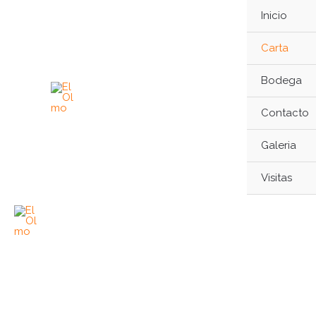
Ir
Inicio
al
contenido
Carta
Bodega
Contacto
Galeria
Visitas